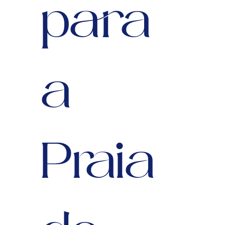
para
a
Praia