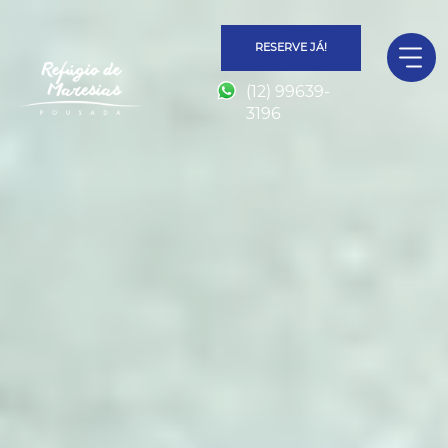
RESERVE JÁ!
(12) 99639-
3196