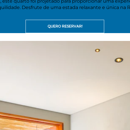
 este quarto foi projetado para proporcionar uma experiên
uilidade. Desfrute de uma estada relaxante e única na R
QUERO RESERVAR!