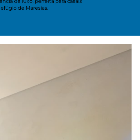
cia de luxo, perfeita para casais
efúgio de Maresias.