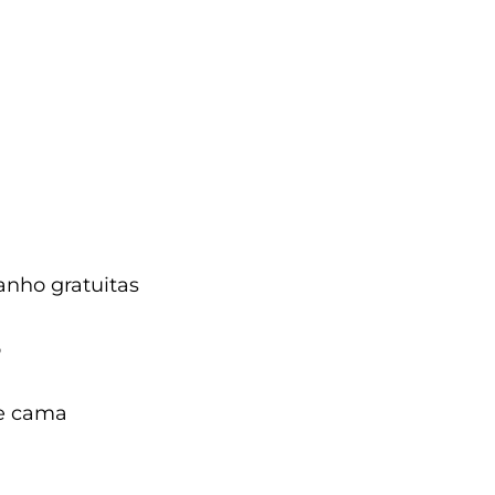
nho gratuitas
o
de cama