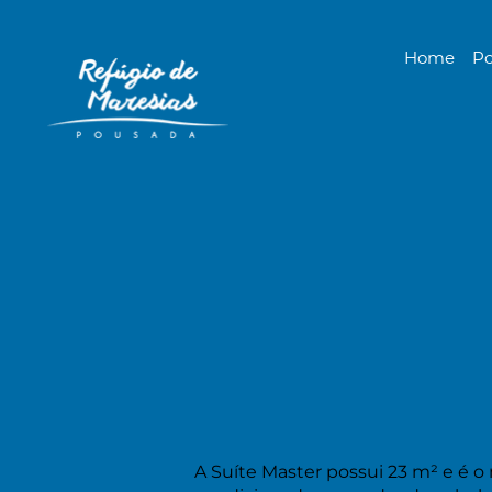
Home
P
A Suíte Master possui 23 m² e é o